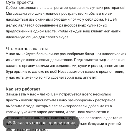
Суть проекта:
Добро пожаловать в наш агрегатор доставки из лучших ресторанов!
Мы создали это удивительное пространство, чтобы вы могли
О
насладиться изысканными блюдами прямо у себя дома. Нашей
целью является объединение разнообразных кулинарных
О
предложений в одном месте, чтобы каждый наш клиент мог найти
идеальную опцию для своего вкуса.
Что можно заказать:
У нас вы найдете бесконечное разнообразие блюд – от классических
изысков до экзотических деликатесов. Поджаристая пицца, свежие
салаты с органическими ингредиентами, суши и роллы, аппетитные
бургеры, и это далеко не всё! Независимо от вашего предпочтения,
Войти
у нас есть именно то, что удовлетворит ваш аппетит.
Как это работает:
Город
Нижний Тагил
Заказывать у нас – легко! Вам потребуется всего несколько
простых шагов: просмотрите меню разнообразных ресторанов,
выберите блюда, которые вас заинтересовали, добавьте их в
корзину, укажите адрес доставки, и вот – ваш заказ готов к
Написать в техподдержку
отправке! Наша команда надежных курьеров оперативно доставит
🚀 Заказать полное продвижение
вам ваш выбор, чтобы вы могли наслаждаться блюдами в уютной
обстановке своего дома.