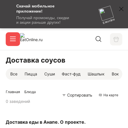
Скачай мобильное
номер
приложение!
SMS-
Получай промокоды, скидки
сообщение
Eatonline
и акции раньше других!
с
Акции
кодом
подтверждения
О сервисе
Доставка соусов
Все
Пицца
Суши
Фаст-фуд
Шашлык
Вок
Откры
Вход / регистрация
Главная
Блюда
Сортировать
На карте
0 заведений
Доставка еды в Анапе. О проекте.